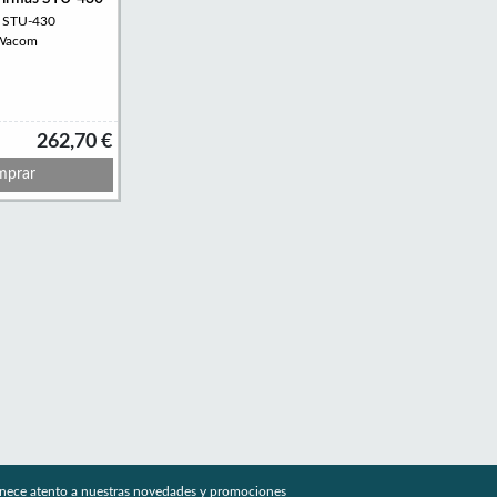
: STU-430
 Wacom
262,70 €
prar
nece atento a nuestras novedades y promociones