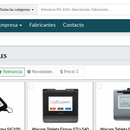
Todas las categorías
Empresa
Fabricantes
Contacto
LES
Relevancia
Novedades
Precio
irma SIG100
Wacom Tableta Firmas STU-540
Wacom Tableta 