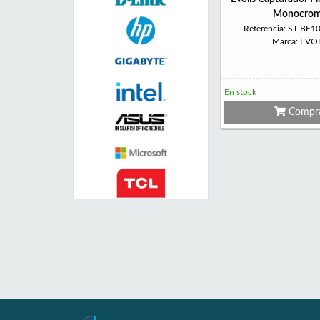
Monocro
Referencia: ST-BE1
Marca: EVO
En stock
Compr