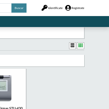
Buscar
Identifícate
Regístrate
Firmas STU-430