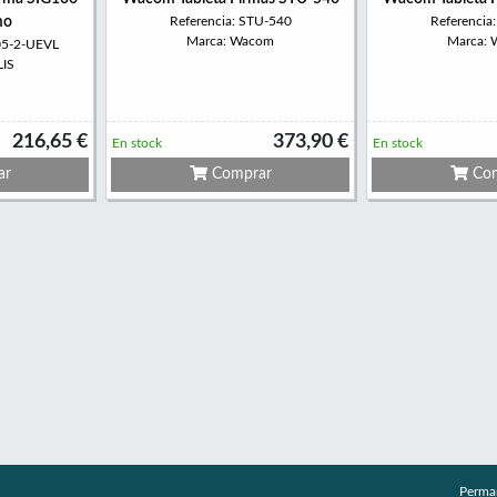
mo
Referencia: STU-540
Referencia
Marca: Wacom
Marca:
05-2-UEVL
LIS
216,65 €
373,90 €
En stock
En stock
ar
Comprar
Com
Perma